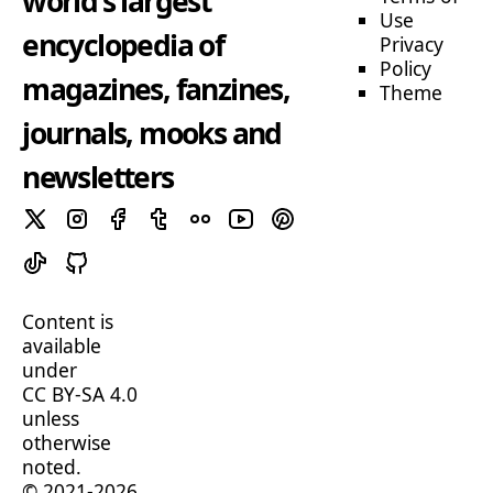
world's largest
Use
encyclopedia of
Privacy
Policy
magazines, fanzines,
Theme
journals, mooks and
newsletters
Content is
available
under
CC BY-SA 4.0
unless
otherwise
noted.
© 2021-2026